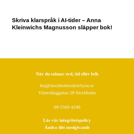
Skriva klarspråk i AI-tider – Anna
Kleinwichs Magnusson släpper bok!
När du saknar ord, tid eller folk
hej@stockholmsskrivbyra.se
Västerlånggatan 28 Stockholm
08-5560 4200
Läs vår integritetspolicy
Ändra ditt medgivande