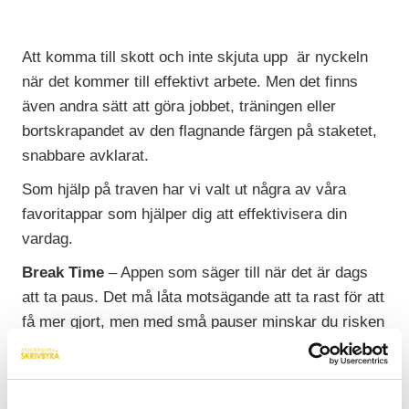
Att komma till skott och inte skjuta upp är nyckeln
när det kommer till effektivt arbete. Men det finns
även andra sätt att göra jobbet, träningen eller
bortskrapandet av den flagnande färgen på staketet,
snabbare avklarat.
Som hjälp på traven har vi valt ut några av våra
favoritappar som hjälper dig att effektivisera din
vardag.
Break Time
– Appen som säger till när det är dags
att ta paus. Det må låta motsägande att ta rast för att
få mer gjort, men med små pauser minskar du risken
att köra slut på ditt energiförråd och håller hjärnan
pigg och alert hela vägen fram till mål.
Goal Streaks
– Ett verktyg som hjälper dig att