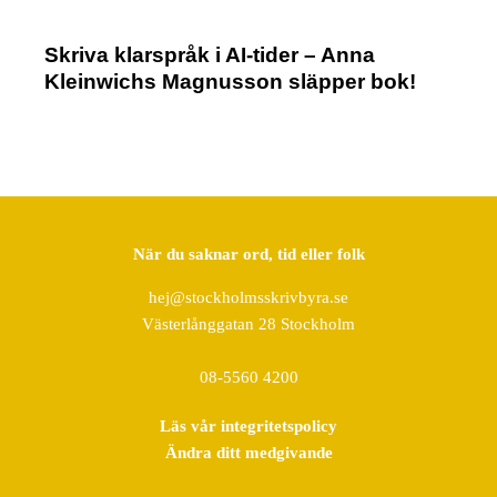
Skriva klarspråk i AI-tider – Anna
Kleinwichs Magnusson släpper bok!
När du saknar ord, tid eller folk
hej@stockholmsskrivbyra.se
Västerlånggatan 28 Stockholm
08-5560 4200
Läs vår integritetspolicy
Ändra ditt medgivande