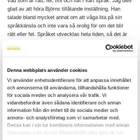
vad som är rätt, fel, fint och fult i vårt språk. Jag blev
glad av att höra Björns tillåtande inställning. Han
talade bland mycket annat om att våga lita på sin
språkkänsla och inte vara så orolig för om det blir
rätt eller fel. Språket utvecklas hela tiden, så det är
bara att hänga med.
Maud och Mona
Mona Sahlin och Maud Olofsson bjöd på en varm och
Denna webbplats använder cookies
öppen diskussion om språk, manipulation och
erfarenheter av att som kvinna arbeta inom ett
Vi använder enhetsidentifierare för att anpassa innehållet
och annonserna till användarna, tillhandahålla funktioner
mansdominerat område. Det märktes att de trivdes
för sociala medier och analysera vår trafik. Vi
tillsammans och med att få diskutera ett ämne utan
vidarebefordrar även sådana identifierare och annan
tvingas debattera mot varandra.
information från din enhet till de sociala medier och
Stil och ton
annons- och analysföretag som vi samarbetar med.
Olle Bergman pratade sedan om språk och stil. Men
Dessa kan i sin tur kombinera informationen med annan
information som du har tillhandahållit eller som de har
en sliten gympadoja och en glänsande lacksko på