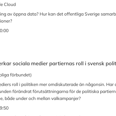
le Cloud
ing av öppna data? Hur kan det offentliga Sverige samarbe
tioner?
10:00
rkar sociala medier partiernas roll i svensk polit
liga förbundet)
diers roll i politiken mer omdiskuterade än någonsin. Har di
nden förändrat förutsättningarna för de politiska partierna
ande, både under och mellan valkampanjer?
09:50