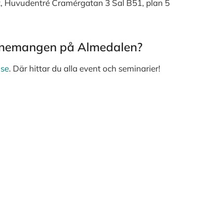
t, Huvudentré Cramérgatan 3 Sal B51, plan 5
venemangen på Almedalen?
.se
. Där hittar du alla event och seminarier!