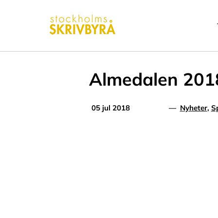
Fortsätt
till
innehållet
Almedalen 2018 
05 jul 2018
—
Nyheter
,
S