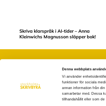
Skriva klarspråk i AI-tider – Anna
Kleinwichs Magnusson släpper bok!
Denna webbplats använde
När du saknar ord, tid eller folk
Vi använder enhetsidentifie
hej@stockholmsskrivbyra.se
funktioner för sociala medi
Västerlånggatan 28 Stockholm
annan information från din
samarbetar med. Dessa kan
08-5560 4200
tillhandahållit eller som d