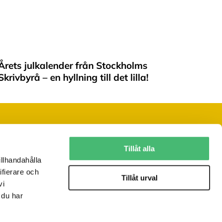
Årets julkalender från Stockholms
Skrivbyrå – en hyllning till det lilla!
Följ oss på sociala medier
Tillåt alla
illhandahålla
ifierare och
Vill du ha vårt nyhetsbrev?
Tillåt urval
vi
 du har
JA, TACK!