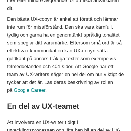
mer eller mindre avgörande för att leda användaren
dit.
Den bästa UX-copyn är enkel att förstå och lämnar
inte rum för missförstånd. Den ska vara kärnfull,
tydlig och gärna ha en genomtänkt språklig tonalitet
som speglar ditt varumärke. Eftersom små ord är så
effektiva i kommunikation kan UX-copyn sätta
guldkant på annars tråkiga texter som exempelvis
felmeddelanden och 404-sidor. Att Google har ett
team av UX-writers säger en hel del om hur viktigt de
tycker att det är. Läs deras beskrivning av rollen
på
Google Career
.
En del av UX-teamet
Att involvera en UX-writer tidigt i
utvecklingsprocessen och låta hen bli en del av UX-