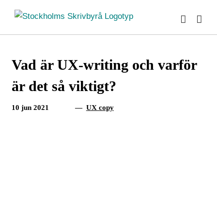
Fortsätt
till
innehållet
Vad är UX-writing och varför
är det så viktigt?
10 jun 2021
—
UX copy