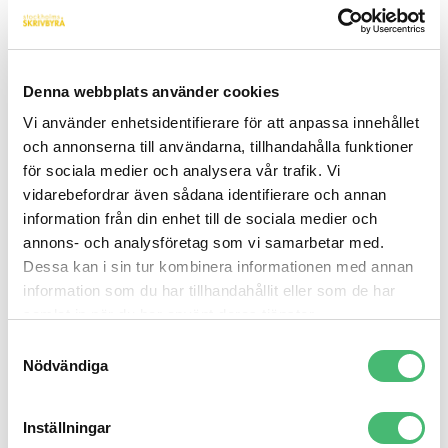
Exempel på bra UX-writing
1.
Avanza
Denna webbplats använder cookies
Avanza
använder sig av UX-copy för att göra
Vi använder enhetsidentifierare för att anpassa innehållet
och annonserna till användarna, tillhandahålla funktioner
bankärenden, sparande och aktier, enkelt, begripligt
för sociala medier och analysera vår trafik. Vi
och till och med roligt. Genom att använda en lättsam
vidarebefordrar även sådana identifierare och annan
ton i kombination med tydlighet får de användaren att
information från din enhet till de sociala medier och
känna sig vägledd, trygg och välinformerad.
annons- och analysföretag som vi samarbetar med.
Dessa kan i sin tur kombinera informationen med annan
information som du har tillhandahållit eller som de har
samlat in när du har använt deras tjänster.
Samtyckesval
Nödvändiga
Inställningar