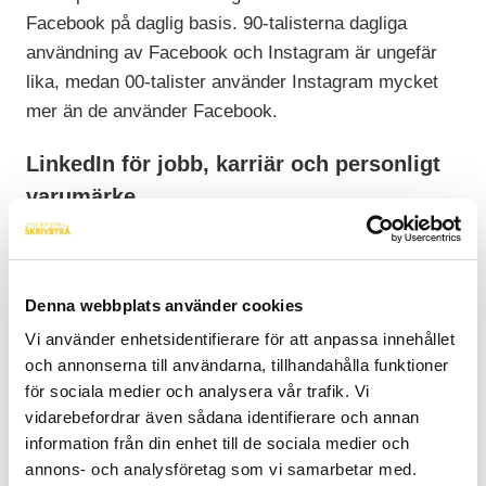
Facebook på daglig basis. 90-talisterna dagliga
användning av Facebook och Instagram är ungefär
lika, medan 00-talister använder Instagram mycket
mer än de använder Facebook.
LinkedIn för jobb, karriär och personligt
varumärke
LinkedIn
är definitivt tjänstemännens kanal och de
personer som är mest flitiga användare är 32-62 år.
Denna webbplats använder cookies
Här kommer ett gäng siffror:
Vi använder enhetsidentifierare för att anpassa innehållet
Ungefär sex av tio tjänstemän använder LinkedIn.
och annonserna till användarna, tillhandahålla funktioner
Sju av tio på LinkedIn tar del av inlägg i flödet och tre
för sociala medier och analysera vår trafik. Vi
av tio marknadsför sig själva. Fokus ligger framför
vidarebefordrar även sådana identifierare och annan
allt på jobb, karriär och det professionella jaget. Bara
information från din enhet till de sociala medier och
en av tio skapar egna inlägg och tre av tio söker efter
annons- och analysföretag som vi samarbetar med.