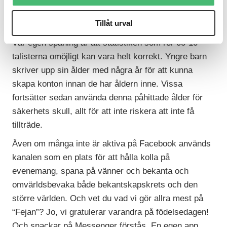
90-talisterna mest aktiva, medan 00- och 10-
Tillåt urval
talisterna söker sig till andra platser.
Vår egen spaning är att statistiken som rör 00-10-
talisterna omöjligt kan vara helt korrekt. Yngre barn
skriver upp sin ålder med några år för att kunna
skapa konton innan de har åldern inne. Vissa
fortsätter sedan använda denna påhittade ålder för
säkerhets skull, allt för att inte riskera att inte få
tillträde.
Även om många inte är aktiva på Facebook används
kanalen som en plats för att hålla kolla på
evenemang, spana på vänner och bekanta och
omvärldsbevaka både bekantskapskrets och den
större världen. Och vet du vad vi gör allra mest på
“Fejan”? Jo, vi gratulerar varandra på födelsedagen!
Och snackar på Messenger förstås. En egen app