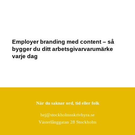
Employer branding med content – så
bygger du ditt arbetsgivarvarumärke
varje dag
När du saknar ord, tid eller folk
hej@stockholmsskrivbyra.se
Västerlånggatan 28 Stockholm