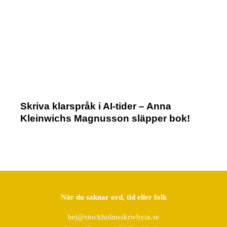
Skriva klarspråk i AI-tider – Anna
Kleinwichs Magnusson släpper bok!
När du saknar ord, tid eller folk
hej@stockholmsskrivbyra.se