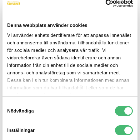
STEG 1 –
Vilken skrivcoachning
behöver du?
Denna webbplats använder cookies
Under ett första möte berättar du om dina utmaningar
Vi använder enhetsidentifierare för att anpassa innehållet
inom skrivande och vi sätter tillsammans upp mål
och annonserna till användarna, tillhandahålla funktioner
och en plan. Finns det några speciella områden du
för sociala medier och analysera vår trafik. Vi
vidarebefordrar även sådana identifierare och annan
skulle vilja utveckla – exempelvis kommunikation i
information från din enhet till de sociala medier och
sociala medier, skriva blogginlägg eller
annons- och analysföretag som vi samarbetar med.
pressmeddelanden? Vill du utveckla din kreativitet,
Dessa kan i sin tur kombinera informationen med annan
din effektivitet eller ditt språk? Vi utgår från dina
information som du har tillhandahållit eller som de har
specifika behov, svagheter och styrkor och
samlat in när du har använt deras tjänster.
övningarna tas fram. Du får själv vara med och sätta
Samtyckesval
ambitionsnivån. Hur mycket tid kan du lägga på
Nödvändiga
detta? Om du har ont om tid kan vi sätta ihop ett
program där du arbetar med de texter du ändå ska
Inställningar
skriva i jobbet, detta för att du ska bli specialiserad