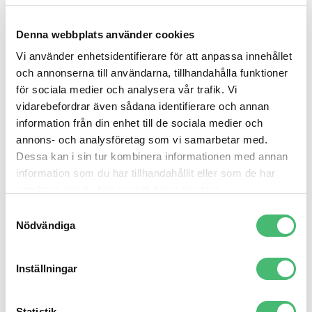
hjälpsamma och intressanta. Men bjud inte på
för mycket, bara precis så där lagom så det
Denna webbplats använder cookies
väcker läsarens nyfikenhet och vilja/behov av
Vi använder enhetsidentifierare för att anpassa innehållet
att ta kontakt.
och annonserna till användarna, tillhandahålla funktioner
Utan mottagare blir ett nyhetsbrev verkligen
för sociala medier och analysera vår trafik. Vi
vidarebefordrar även sådana identifierare och annan
inte läst. Gör det lätt att registrera sig för
information från din enhet till de sociala medier och
utskicken och sätt upp automatisk lead
annons- och analysföretag som vi samarbetar med.
generation där mailadresser hamnar rätt in i
Dessa kan i sin tur kombinera informationen med annan
en mottagarlista.
information som du har tillhandahållit eller som de har
samlat in när du har använt deras tjänster.
Och du, glöm inte GDPR och att det ska vara lätt
Samtyckesval
att avregistrera sig!
Nödvändiga
Vad är bra och dålig
öppningsfrekvens?
Inställningar
Öppningsfrekvensen på ett nyhetsbrev syftar till
Statistik