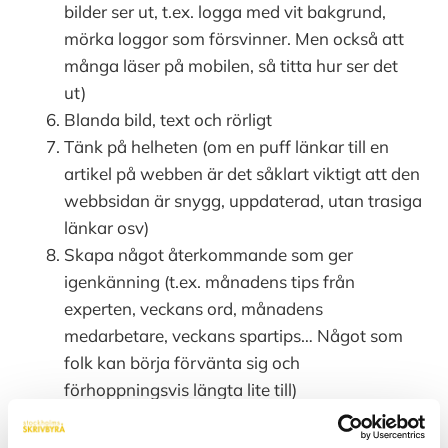
bilder ser ut, t.ex. logga med vit bakgrund,
mörka loggor som försvinner. Men också att
många läser på mobilen, så titta hur ser det
ut)
Blanda bild, text och rörligt
Tänk på helheten (om en puff länkar till en
artikel på webben är det såklart viktigt att den
webbsidan är snygg, uppdaterad, utan trasiga
länkar osv)
Skapa något återkommande som ger
igenkänning (t.ex. månadens tips från
experten, veckans ord, månadens
medarbetare, veckans spartips… Något som
folk kan börja förvänta sig och
förhoppningsvis längta lite till)
Var lagom bjussiga! Ni vill att era mottagare
ska uppfatta er som kunniga, schyssta,