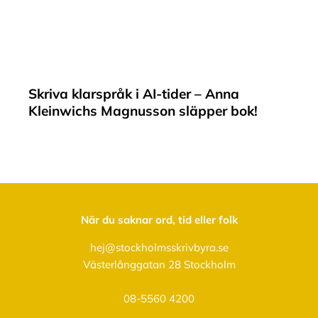
Skriva klarspråk i AI-tider – Anna
Kleinwichs Magnusson släpper bok!
När du saknar ord, tid eller folk
hej@stockholmsskrivbyra.se
Västerlånggatan 28 Stockholm
08-5560 4200