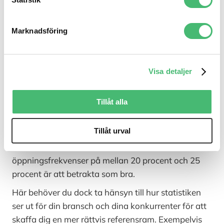
den andel som har öppnat mailet. Det är en
intressant siffra att titta på för att avgöra om du
Marknadsföring
gör rätt eller behöver förändra något i din strategi.
Öppningsfrekvensen påverkas av flera faktorer och
inte enbart av hur lockande din ämnesrad är, utan
Visa detaljer
även storleken på dina kontaktlistor, hur ofta du
skickar ut nyhetsbrev och förstås branschen du
jobbar i, för att nämna några exempel.
Tillåt alla
Så hur avgör man då vad som är en bra
Tillåt urval
öppningsfrekvens?
Kikar vi på den senaste
statistiken
ser det i alla fall ut som
öppningsfrekvenser på mellan 20 procent och 25
procent är att betrakta som bra.
Här behöver du dock ta hänsyn till hur statistiken
ser ut för din bransch och dina konkurrenter för att
skaffa dig en mer rättvis referensram. Exempelvis