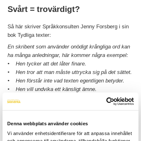
Svårt = trovärdigt?
Så här skriver Språkkonsulten Jenny Forsberg i sin
bok Tydliga texter:
En skribent som använder onödigt krångliga ord kan
ha många anledningar, här kommer några exempel:
• Hen tycker att det låter finare.
• Hen tror att man måste uttrycka sig på det sättet.
• Hen förstår inte vad texten egentligen betyder.
• Hen vill undvika ett känsligt ämne.
Ibland tror vi att vi behöver skriva krångligt och svårt
för att framstå som trovärdiga. Effekten blir ofta den
motsatta. Genom att kräva för mycket av din läsare
Denna webbplats använder cookies
riskerar du att din text överges. Den blir helt enkelt
Vi använder enhetsidentifierare för att anpassa innehållet
för jobbig att ta till sig.
och annonserna till användarna, tillhandahålla funktioner