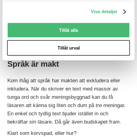
använda kommatecken och punkt.
Visa detaljer
Använd aktiv form istället för passiv – skriv
hellre “Ladda ner guiden här” istället för “Guiden
Tillåt alla
finns för nedladdning här”.
Läs texten högt – ofta märker vi inte av
krångliga meningar förrän vi hör dem i talspråk.
Tillåt urval
Språk är makt
Kom ihåg att språk har makten att exkludera eller
inkludera. När du skriver en text med massor av
tunga ord och svår meningsbyggnad kan du få
läsaren att känna sig liten och dum på tre meningar.
En enkel och tydlig text bjuder istället in och
bekräftar sin läsare. Då går även budskapet fram.
Klart som korvspad, eller hur?