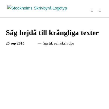
Fortsätt
till
innehållet
Säg hejdå till krångliga texter
25 sep 2015
—
Språk och skrivtips