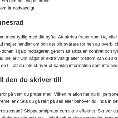
 om och håll dig till ämnet
 som är nödvändigt
ämnesrad
m mest tydlig med ditt syfte. Att skriva fraser som
Hej
elle
ad mejlet handlar om och det blir svårare för hen att överblic
nktionen. Hjälp mottagaren genom att sätta en konkret och ty
 mejlar? Om något är extra viktigt eller bråttom kan du sk
se till att du inte skriver ut känslig information som inte an
l den du skriver till
beror på vem du pratar med. Vilken relation har du till perso
däremellan? Ska du gå rakt på sak eller behöver du linda in de
ch stressad? Skippa småpratet och skriv effektivt. Skriver d