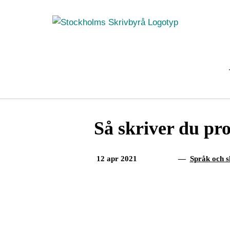
Fortsätt
till
innehållet
Så skriver du pro
12 apr 2021
—
Språk och s