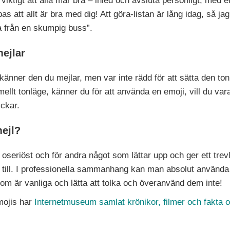
 viktigt att alla mår bra – inled och avsluta personligt, med 
as att allt är bra med dig! Att göra-listan är lång idag, så jag
a från en skumpig buss”.
ejlar
änner den du mejlar, men var inte rädd för att sätta den ton
mellt tonläge, känner du för att använda en emoji, vill du vara
ckar.
ejl?
oseriöst och för andra något som lättar upp och ger ett trevl
r till. I professionella sammanhang kan man absolut använda 
e som är vanliga och lätta att tolka och överanvänd dem inte!
mojis har
Internetmuseum samlat krönikor, filmer och fakta o