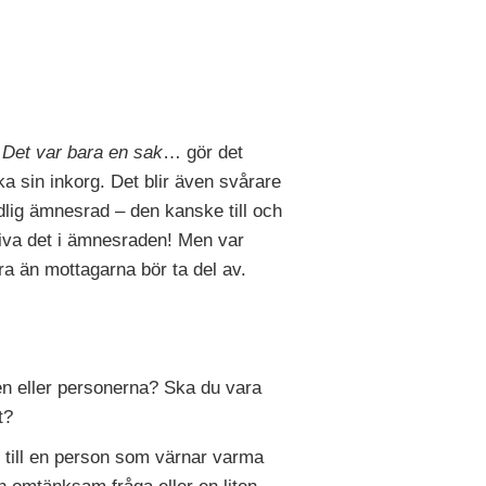
r
Det var bara en sak
… gör det
ka sin inkorg. Det blir även svårare
dlig ämnesrad – den kanske till och
riva det i ämnesraden! Men var
dra än mottagarna bör ta del av.
nen eller personerna? Ska du vara
t?
u till en person som värnar varma