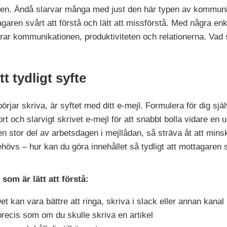
gen. Ändå slarvar många med just den här typen av kommunikat
agaren svårt att förstå och lätt att missförstå. Med några en
ttrar kommunikationen, produktiviteten och relationerna. Va
tt tydligt syfte
örjar skriva, är syftet med ditt e-mejl. Formulera för dig själv
rt och slarvigt skrivet e-mejl för att snabbt bolla vidare en 
 stor del av arbetsdagen i mejllådan, så sträva åt att minsk
hövs – hur kan du göra innehållet så tydligt att mottagaren 
 som är lätt att förstå:
et kan vara bättre att ringa, skriva i slack eller annan kanal
 precis som om du skulle skriva en artikel