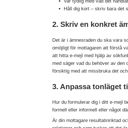
Var tydlig med vad det handlar
Håll dig kort – skriv bara det
2. Skriv en konkret 
Det är i ämnesraden du ska vara so
omöjligt för mottagaren att förstå v
att hitta e-mejl med hjälp av sökfu
med säger vad du behöver av den du
försiktig med att missbruka det och 
3. Anpassa tonläget til
Hur du formulerar dig i ditt e-mejl 
formell eller informell eller något 
Är din mottagare resultatinriktad o