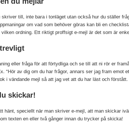
den du mejlar
kriver till, inte bara i tonläget utan också hur du ställer fråg
ppmaningar om vad som behöver göras kan bli en checklista m
ilken ordning. Ett riktigt proffsigt e-mejl är det som är enke
trevligt
 eller fråga för att förtydliga och se till att ni rör er framå
x. “Hör av dig om du har frågor, annars ser jag fram emot e
k i vändande mejl så att jag vet att du har läst och förstått. 
u skickar!
ätt hänt, speciellt när man skriver e-mejl, att man skickar iv
genom texten en eller två gånger innan du trycker på skicka!