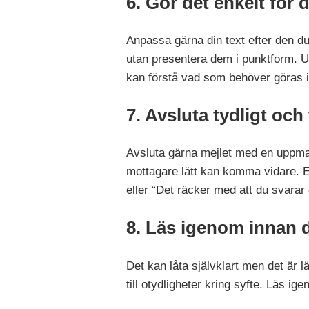
6. Gör det enkelt för 
Anpassa gärna din text efter den du s
utan presentera dem i punktform. U
kan förstå vad som behöver göras i v
7. Avsluta tydligt och 
Avsluta gärna mejlet med en uppmaning
mottagare lätt kan komma vidare. E
eller “Det räcker med att du svarar o
8. Läs igenom innan d
Det kan låta självklart men det är l
till otydligheter kring syfte. Läs i