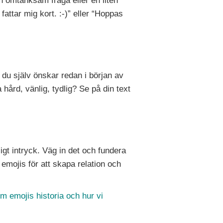
en omtänksam fråga eller en liten
 fattar mig kort. :-)” eller “Hoppas
 du själv önskar redan i början av
 hård, vänlig, tydlig? Se på din text
igt intryck. Väg in det och fundera
emojis för att skapa relation och
m emojis historia och hur vi