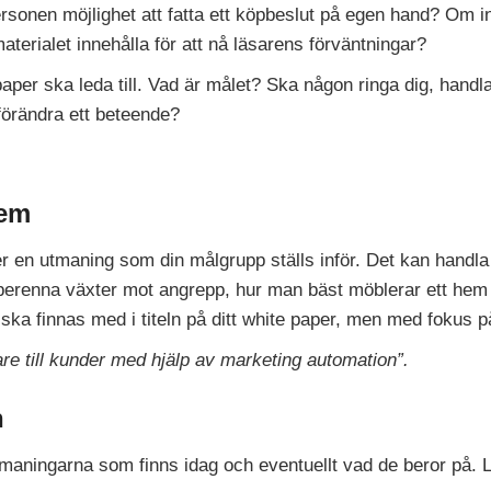
sonen möjlighet att fatta ett köpbeslut på egen hand? Om in
terialet innehålla för att nå läsarens förväntningar?
per ska leda till. Vad är målet? Ska någon ringa dig, handla
förändra ett beteende?
lem
ler en utmaning som din målgrupp ställs inför. Det kan handl
renna växter mot angrepp, hur man bäst möblerar ett hem el
ka finnas med i titeln på ditt white paper, men med fokus p
re till kunder med hjälp av marketing automation”.
n
maningarna som finns idag och eventuellt vad de beror på. Lå