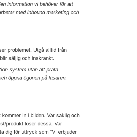
den information vi behöver för att
ag arbetar med inbound marketing och
 problemet. Utgå alltid från
lir säljig och inskränkt.
ion-system utan att prata
ra och öppna ögonen på läsaren.
t kommer in i bilden. Var saklig och
nst/produkt löser dessa. Var
kta dig för uttryck som “Vi erbjuder