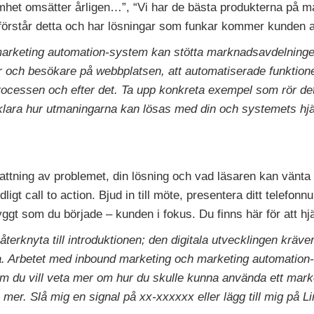
het omsätter årligen…”, “Vi har de bästa produkterna på m
förstår detta och har lösningar som funkar kommer kunden at
marketing automation-system kan stötta marknadsavdelningen
och besökare på webbplatsen, att automatiserade funktioner 
cessen och efter det. Ta upp konkreta exempel som rör det 
lara hur utmaningarna kan lösas med din och systemets hjä
tning av problemet, din lösning och vad läsaren kan vänta si
dligt call to action. Bjud in till möte, presentera ditt telefonn
yggt som du började – kunden i fokus. Du finns här för att hj
 återknyta till introduktionen; den digitala utvecklingen krä
a. Arbetet med inbound marketing och marketing automation-v
Om du vill veta mer om hur du skulle kunna använda ett mark
mer. Slå mig en signal på xx-xxxxxx eller lägg till mig på L