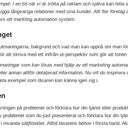
empel:
I en tid när vi är trötta på reklam och själva kan hitta 
 bygga långvariga relationer med sina kunder. Allt fler föret
krävs ett markting automation system.
nget
utmaningarna, bakgrund och vad man kan uppnå om man löser
ör att skriva med ett inifrån-ut-perspektiv som gör att tonen b
tmaningar som kan lösas med hjälp av ett marketing automat
eller annan alltför detaljerad information. Nu vill du inspire
eta exempel som läsaren kan känna igen sig i.
en
sningen på problemet och förklara hur din tjänst eller produk
 problemet som du just presenterat och förklara hur din tjä
 i invanda säljfloskler. Alltid läsarens behov i första hand. A