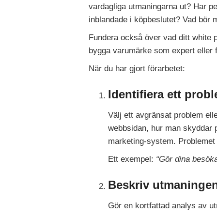
vardagliga utmaningarna ut? Har per
inblandade i köpbeslutet? Vad bör ma
Fundera också över vad ditt white pa
bygga varumärke som expert eller 
När du har gjort förarbetet:
Identifiera ett prob
Välj ett avgränsat problem el
webbsidan, hur man skyddar pe
marketing-system. Problemet s
Ett exempel:
“Gör dina besöka
Beskriv utmaninge
Gör en kortfattad analys av ut