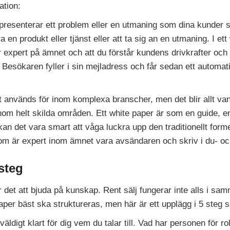
ation:
presenterar ett problem eller en utmaning som dina kunder ställ
 en produkt eller tjänst eller att ta sig an en utmaning. I ett
är expert på ämnet och att du förstår kundens drivkrafter oc
. Besökaren fyller i sin mejladress och får sedan ett automa
st används för inom komplexa branscher, men det blir allt va
inom helt skilda områden. Ett white paper är som en guide, 
kan det vara smart att våga luckra upp den traditionellt forme
om är expert inom ämnet vara avsändaren och skriv i du- oc
 steg
r det att bjuda på kunskap. Rent sälj fungerar inte alls i sa
per bäst ska struktureras, men här är ett upplägg i 5 steg s
äldigt klart för dig vem du talar till. Vad har personen för ro