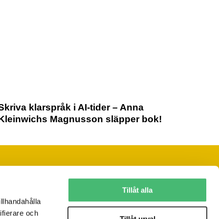
Skriva klarspråk i AI-tider – Anna
Kleinwichs Magnusson släpper bok!
Följ oss på sociala medier
Tillåt alla
illhandahålla
ifierare och
Vill du ha vårt nyhetsbrev?
Tillåt urval