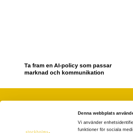
Ta fram en AI-policy som passar
marknad och kommunikation
Denna webbplats använde
När du saknar ord, tid eller folk
Vi använder enhetsidentifie
hej@stockholmsskrivbyra.se
funktioner för sociala medi