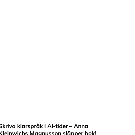
Skriva klarspråk i AI-tider – Anna
Kleinwichs Magnusson släpper bok!