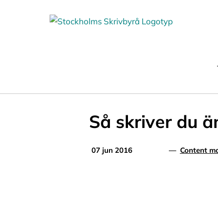
Fortsätt
till
innehållet
Så skriver du ä
07 jun 2016
—
Content ma