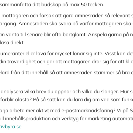
sammanfatta ditt budskap på max 50 tecken.
ll mottagaren och försök att göra ämnesraden så relevant 
gsjargong. Ämnesraden ska svara på varför mottagaren ska 
n vänta till senare blir ofta bortglömt. Anspela gärna på n
äsa direkt.
numeranter eller lova för mycket lönar sig inte. Visst kan 
din trovärdighet och gör att mottagaren drar sig för att kl
ord från ditt innehåll så att ämnesraden stämmer så bra 
ch analysera vilka brev du öppnar och vilka du slänger. Hu
a förblir olästa? På så sätt kan du lära dig om vad som funk
r börja arbeta mer aktivt med e-postmarknadsföring? Vi på
 till innehållsproduktion och verktyg för marketing automati
ivbyra.se
.