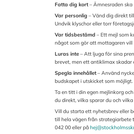
Fatta dig kort
– Ämnesraden ska 
Var personlig
– Vänd dig direkt ti
Undvik klyschor eller torr företa
Var tidsbestämd
– Ett mejl som ka
något som gör att mottagaren vill l
Luras inte
– Att ljuga för sina pre
brevet, men ett antiklimax skadar 
Spegla innehållet
– Använd nyckel
budskapet i utskicket som möjligt.
Ta en titt i din egen mejlinkorg o
du direkt, vilka sparar du och vilk
Vill du starta ett nyhetsbrev elle
till hela vägen från strategiarbete
042 00 eller på
hej
@stockholmsskr