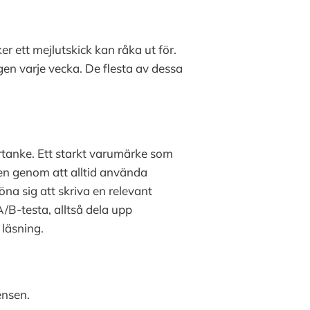
er ett mejlutskick kan råka ut för.
gen varje vecka. De flesta av dessa
ertanke. Ett starkt varumärke som
en genom att alltid använda
na sig att skriva en relevant
/B-testa, alltså dela upp
 läsning.
ensen.