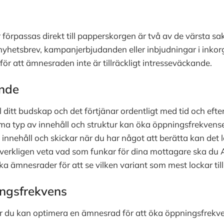
 förpassas direkt till papperskorgen är två av de värsta sak
nyhetsbrev, kampanjerbjudanden eller inbjudningar i inkor
för att ämnesraden inte är tillräckligt intresseväckande.
nde
 ditt budskap och det förtjänar ordentligt med tid och eft
a typ av innehåll och struktur kan öka öppningsfrekvens
nehåll och skickar när du har något att berätta kan det lö
u verkligen veta vad som funkar för dina mottagare ska du A
a ämnesrader för att se vilken variant som mest lockar till
ingsfrekvens
r du kan optimera en ämnesrad för att öka öppningsfrekv