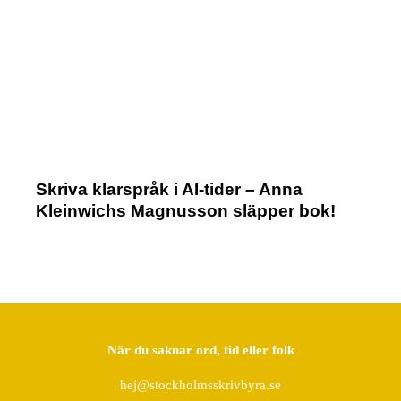
Skriva klarspråk i AI-tider – Anna
Kleinwichs Magnusson släpper bok!
När du saknar ord, tid eller folk
hej@stockholmsskrivbyra.se