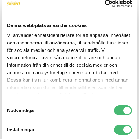
att en översättning ska kunna övertyga och skapa
rätt reaktion hos läsaren behöver texten ge samma
behållning och frammana samma känslor som på
Denna webbplats använder cookies
originalspråket. Här krävs en fin avvägning i både
Vi använder enhetsidentifierare för att anpassa innehållet
språk och tonalitet. Därför behöver man både
och annonserna till användarna, tillhandahålla funktioner
översättares förmåga att sätta sig in i andra
för sociala medier och analysera vår trafik. Vi
vidarebefordrar även sådana identifierare och annan
språkdräkter och en copywriters känsla för tonalitet,
information från din enhet till de sociala medier och
komposition och hur man skapar effekt på aktuella
annons- och analysföretag som vi samarbetar med.
marknaden. En van översättare har en fantastisk
Dessa kan i sin tur kombinera informationen med annan
förmåga att transformera en text till ett annat språk
information som du har tillhandahållit eller som de har
och samtidigt behålla tonen. Men vid en adaptering
samlat in när du har använt deras tjänster.
kanske tonen behöver förändras. Därför kan en
Samtyckesval
copyöversättning, med hänseende till exempelvis
Nödvändiga
kulturella skillnader, skilja sig ganska markant från
originalet, men ändå bära samma budskap.
Inställningar