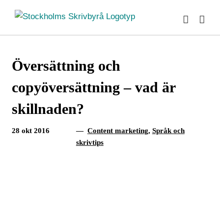
Fortsätt
till
innehållet
Översättning och
copyöversättning – vad är
skillnaden?
28 okt 2016
—
Content marketing
,
Språk och
skrivtips