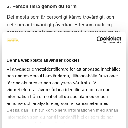
2. Personifiera genom du-form
Det mesta som är personligt känns trovärdigt, och
det som är trovärdigt påverkar. Eftersom nudging
handlar om att påverka är det alltså avgörande att du
låter trovärdig. Ett vanligt sätt att generalisera en text
på är genom att skriva ”man” eller ”en”. Att syfta till
alla eller de flesta är såklart inkluderande, men det
Denna webbplats använder cookies
skapar en opersonlig känsla. Ett smartare drag för
Vi använder enhetsidentifierare för att anpassa innehållet
att skriva en text som andas trovärdighet är att
och annonserna till användarna, tillhandahålla funktioner
använda dig av du-form. Då skapar du en mer
för sociala medier och analysera vår trafik. Vi
personlig känsla och läsaren kommer till större
vidarebefordrar även sådana identifierare och annan
sannolikhet känna sig träffad av det du skriver.
information från din enhet till de sociala medier och
annons- och analysföretag som vi samarbetar med.
3. Skriv i klarspråk
Dessa kan i sin tur kombinera informationen med annan
Om läsaren inte förstår vad du skriver eller upplever
information som du har tillhandahållit eller som de har
att din text är luddig, är sannolikheten liten att du
samlat in när du har använt deras tjänster.