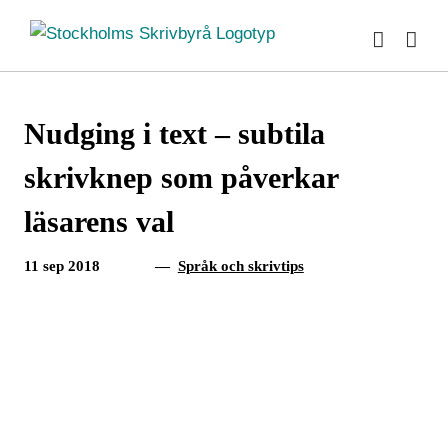
Fortsätt
till
innehållet
Nudging i text – subtila
skrivknep som påverkar
läsarens val
11 sep 2018
—
Språk och skrivtips