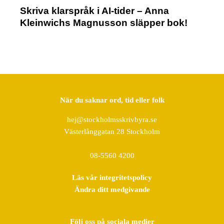
Skriva klarspråk i AI-tider – Anna
Kleinwichs Magnusson släpper bok!
När du saknar ord, tid eller folk
hej@stockholmsskrivbyra.se
Västerlånggatan 28 Stockholm
08-5560 4200
Läs vår integritetspolicy
Ändra ditt medgivande
Följ oss på sociala medier