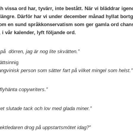
h vissa ord har, tyvärr, inte bestått. När vi bläddrar ig
 längre. Därför har vi under december månad hyllat bortg
som en sund språkkonservatism som ger gamla ord chans 
, i vår kalender, lyft följande ord.
r på dörren, jag är nog lite skvätten.”
ättsinnig
angvinisk person som sätter fart på vilket mingel som helst.”
lyhänta copywriters.”
tet slutade tack och lov med glada miner.”
jektledaren drog på uppstartsmötet idag?”