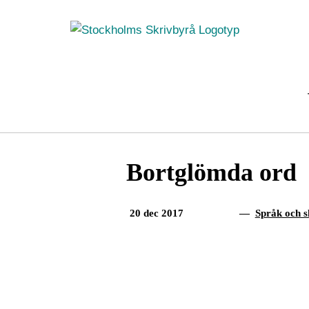
Fortsätt
till
innehållet
Bortglömda ord
20 dec 2017
—
Språk och s