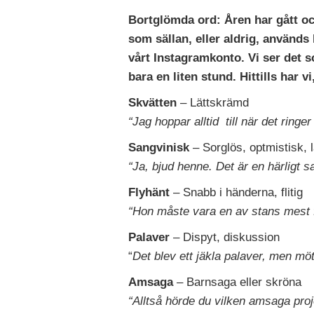
Bortglömda ord:
Åren har gått oc
som sällan, eller aldrig, används
vårt Instagramkonto. Vi ser det 
bara en liten stund. Hittills har vi
Skvätten
– Lättskrämd
“Jag hoppar alltid till när det ringe
Sangvinisk
– Sorglös, optmistisk, l
“Ja, bjud henne. Det är en härligt s
Flyhänt
– Snabb i händerna, flitig
“Hon måste vara en av stans mest f
Palaver
– Dispyt, diskussion
“
Det blev ett jäkla palaver, men mö
Amsaga
– Barnsaga eller skröna
“Alltså hörde du vilken amsaga pro