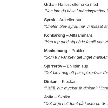
Gitta
– Ha lust eller orka med
“Kan inte du hålla i måndagsmötet id
Syrak
– Arg eller sur
“Chefen blev syrak när vi missat att 
Konkarong
– Alltsammans
“Han tog med sig både familj och vä
Mankemang
– Problem
“Som tur var blev det inget mankem
Spirreröv
– En liten sup
“Det blev nog ett par spirrerövar fö
Dinkan
– Klockan
“Hallå, hur mycket är dinkan? Hinn
Jolla
– Skolka
“
Det är ju helt tomt på kontoret, är d