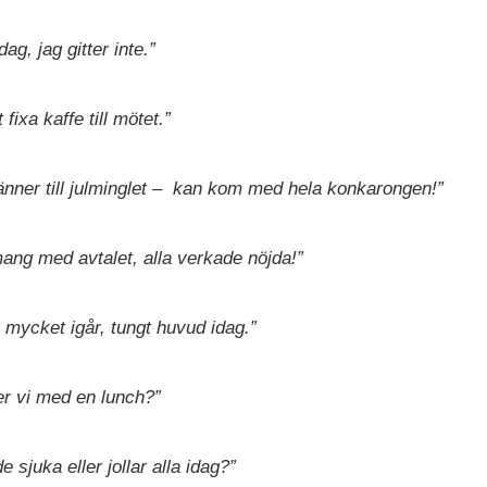
ag, jag gitter inte.”
fixa kaffe till mötet.”
nner till julminglet
– kan kom med
hela konkarongen!”
ang med avtalet, alla verkade nöjda!”
r mycket igår, tungt huvud idag.”
er vi med en lunch?”
e sjuka eller jollar alla idag?”