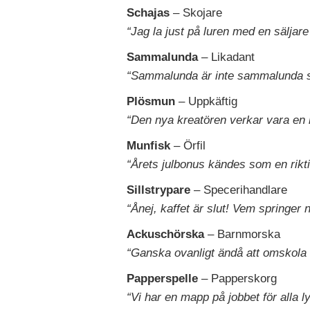
Schajas
– Skojare
“Jag la just på luren med en säljare
Sammalunda
– Likadant
“Sammalunda är inte sammalunda 
Plösmun
– Uppkäftig
“Den nya kreatören verkar vara en r
Munfisk
– Örfil
“Årets julbonus kändes som en riktig
Sillstrypare
– Specerihandlare
“Ånej, kaffet är slut! Vem springer n
Ackuschörska
– Barnmorska
“Ganska ovanligt ändå att omskola 
Papperspelle
– Papperskorg
“Vi har en mapp på jobbet för alla 