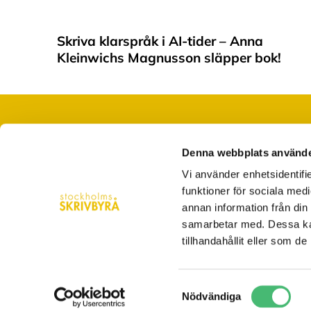
Skriva klarspråk i AI-tider – Anna
Kleinwichs Magnusson släpper bok!
Denna webbplats använde
När du saknar ord, tid eller folk
Vi använder enhetsidentifie
hej@stockholmsskrivbyra.se
funktioner för sociala medi
Västerlånggatan 28 Stockholm
annan information från din
samarbetar med. Dessa kan
08-5560 4200
tillhandahållit eller som d
Samtyckesval
Nödvändiga