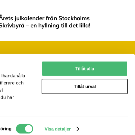
Årets julkalender från Stockholms
Skrivbyrå – en hyllning till det lilla!
Följ oss på sociala medier
Tillåt alla
illhandahålla
ifierare och
Vill du ha vårt nyhetsbrev?
Tillåt urval
vi
 du har
JA, TACK!
öring
Visa detaljer