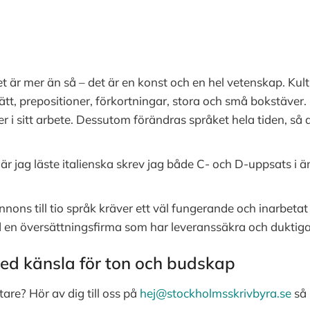
 det är mer än så – det är en konst och en hel vetenskap. Kul
sätt, prepositioner, förkortningar, stora och små bokstäver
i sitt arbete. Dessutom förändras språket hela tiden, så d
 när jag läste italienska skrev jag både C- och D-uppsats i 
nnons till tio språk kräver ett väl fungerande och inarbeta
d en översättningsfirma som har leveranssäkra och duktiga
med känsla för ton och budskap
are? Hör av dig till oss på
hej@stockholmsskrivbyra.se
så 