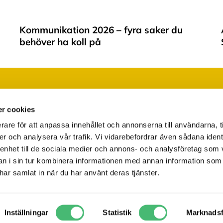
Kommunikation 2026 – fyra saker du
behöver ha koll på
Läs vår integritetspolicy
Ändra ditt medgivande
r cookies
rare för att anpassa innehållet och annonserna till användarna, t
er och analysera vår trafik. Vi vidarebefordrar även sådana ident
 enhet till de sociala medier och annons- och analysföretag som 
 i sin tur kombinera informationen med annan information som
e har samlat in när du har använt deras tjänster.
Inställningar
Statistik
Marknadsf
Copyright 2025 Stockholms Skrivbyrå / Alla rättigheter reserverade