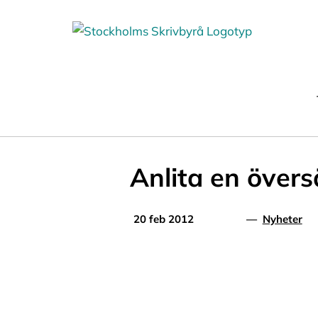
Fortsätt
till
innehållet
Anlita en övers
20 feb 2012
—
Nyheter