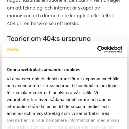
om att teknologi och internet är skapat av
människor, och därmed inte komplett eller felfritt.
404 är ren besvikelse i ett nötskal.
Teorier om 404:s ursprung
Förutom de känslor som kan välla upp när du når
en webbsida som inte kan hittas, bär termen även
på en hel del rykten om sin uppkomst. Under tidigt
Denna webbplats använder cookies
2000-tal började en idé bubbla upp om att det rum
Vi använder enhetsidentifierare för att anpassa innehållet
på partikelfysiklaboratoriet CERN i Schweiz som
och annonserna till användarna, tillhandahålla funktioner
huserade de första internetservrarna var numrerat
för sociala medier och analysera vår trafik. Vi
med just ’404’. Ett tillägg till denna historia löd
vidarebefordrar även sådana identifierare och annan
dessutom att internets uppfinnare, Tim Berners-
information från din enhet till de sociala medier och
Lee, ofta inte kunde hittas.
annons- och analysföretag som vi samarbetar med.
Dessa kan i sin tur kombinera informationen med annan
Kanske låter denna historia som en ren myt för
information som du har tillhandahållit eller som de har