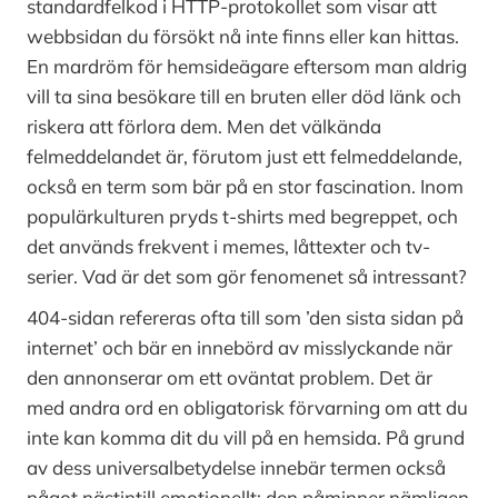
standardfelkod i HTTP-protokollet som visar att
webbsidan du försökt nå inte finns eller kan hittas.
En mardröm för hemsideägare eftersom man aldrig
vill ta sina besökare till en bruten eller död länk och
riskera att förlora dem. Men det välkända
felmeddelandet är, förutom just ett felmeddelande,
också en term som bär på en stor fascination. Inom
populärkulturen pryds t-shirts med begreppet, och
det används frekvent i memes, låttexter och tv-
serier. Vad är det som gör fenomenet så intressant?
404-sidan refereras ofta till som ’den sista sidan på
internet’ och bär en innebörd av misslyckande när
den annonserar om ett oväntat problem. Det är
med andra ord en obligatorisk förvarning om att du
inte kan komma dit du vill på en hemsida. På grund
av dess universalbetydelse innebär termen också
något nästintill emotionellt; den påminner nämligen