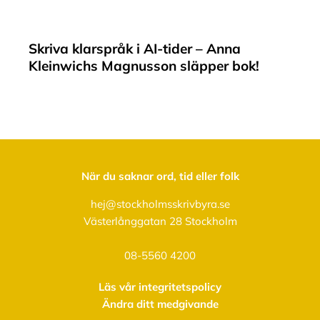
Skriva klarspråk i AI-tider – Anna
Kleinwichs Magnusson släpper bok!
När du saknar ord, tid eller folk
hej@stockholmsskrivbyra.se
Västerlånggatan 28 Stockholm
08-5560 4200
Läs vår integritetspolicy
Ändra ditt medgivande