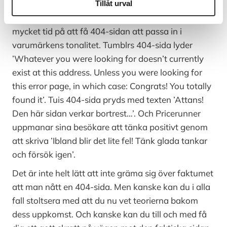
som man som webb-ägare absolut inte vill att ens
Tillåt urval
kunder ska stöta på, läggs nämligen oväntat
mycket tid på att få 404-sidan att passa in i
varumärkens tonalitet. Tumblrs 404-sida lyder
’Whatever you were looking for doesn’t currently
exist at this address. Unless you were looking for
this error page, in which case: Congrats! You totally
found it’. Tuis 404-sida pryds med texten ’Attans!
Den här sidan verkar bortrest…’. Och Pricerunner
uppmanar sina besökare att tänka positivt genom
att skriva ’Ibland blir det lite fel! Tänk glada tankar
och försök igen’.
Det är inte helt lätt att inte gräma sig över faktumet
att man nått en 404-sida. Men kanske kan du i alla
fall stoltsera med att du nu vet teorierna bakom
dess uppkomst. Och kanske kan du till och med få