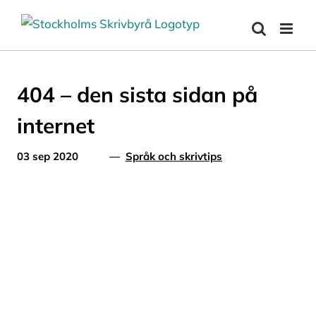
Fortsätt
till
innehållet
404 – den sista sidan på
internet
03 sep 2020
—
Språk och skrivtips